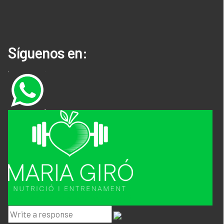
Síguenos en:
Hola ! en que te podemos ayudar ?