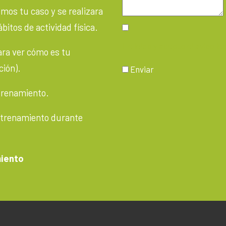
os tu caso y se realizara
bitos de actividad física.
He leido y acepto el aviso leg
para ver cómo es tu
ción).
Enviar
trenamiento.
entrenamiento durante
miento